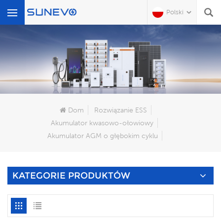
Polski
Czego Szukasz?
Dom
Rozwiązanie ESS
Akumulator kwasowo-ołowiowy
Akumulator AGM o głębokim cyklu
KATEGORIE PRODUKTÓW