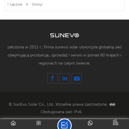
[ Łącznie
0
Strony]
założona w 2011 r., Firma sunevo solar utworzyła globalną sieć
obejmującą produkcję,, sprzedaż i serwis w ponad 80 krajach i
regionach na całym świecie.
© SunEvo Solar Co., Ltd.. Wszelkie prawa zastrzeżone.
Obsługiwana sieć IPv6