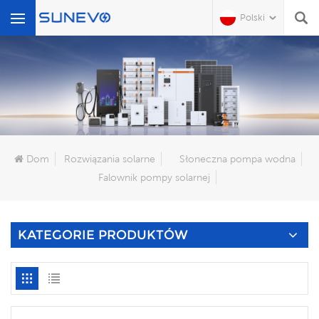
Polski
Czego Szukasz?
Dom
Rozwiązania solarne
Słoneczna pompa wodna
Falownik pompy solarnej
KATEGORIE PRODUKTÓW