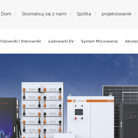
Dom
Skontaktuj się z nami
Spółka
projektowanie
Falowniki I Sterowniki
Ładowarki EV
System Mocowania
Akceso
Czego Szukasz?