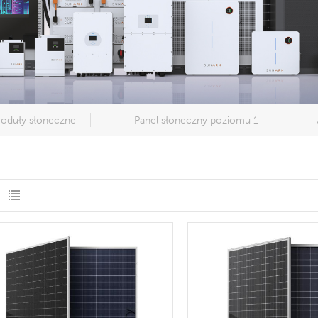
oduły słoneczne
Panel słoneczny poziomu 1