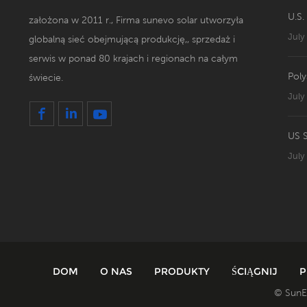
U.S.
założona w 2011 r., Firma sunevo solar utworzyła
July
globalną sieć obejmującą produkcję,, sprzedaż i
serwis w ponad 80 krajach i regionach na całym
Poly
świecie.
July
July
DOM
O NAS
PRODUKTY
ŚCIĄGNIJ
P
© SunEv