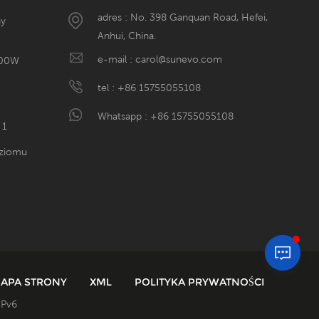
adres : No. 398 Ganquan Road, Hefei,
ny
Anhui, China.
e-mail :
carol@sunevo.com
600W
tel :
+86 15755055108
Whatsapp :
+86 15755055108
 1
oziomu
APA STRONY
XML
POLITYKA PRYWATNOŚCI
IPv6