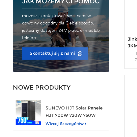
JAK MOŻEMY CI POMÓC
możesz skontaktować się z nami w
dowolny dogodny dla Ciebie sposób.
jesteśmy dostępni 24/7 przez e-mail lub
telefon.
Jin
JKM
Skontaktuj się z nami
n
wybo
NOWE PRODUKTY
SUNEVO HJT Solar Panele
HJT 700W 720W 750W
przezroczysty moduł
Więcej Szczegółów
energii słonecznej