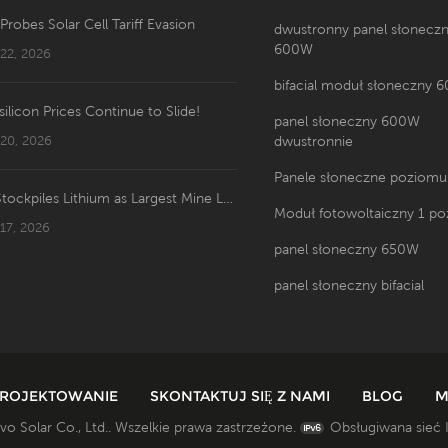
 Probes Solar Cell Tariff Evasion
dwustronny panel słonecz
600W
 22, 2026
bifacial moduł słoneczny 
silicon Prices Continue to Slide!
panel słoneczny 600W
 20, 2026
dwustronnie
Panele słoneczne poziomu
US Stockpiles Lithium as Largest Mine Launches: Price Shakeup Ahead?
Moduł fotowoltaiczny 1 p
 17, 2026
panel słoneczny 650W
panel słoneczny bifacial
ROJEKTOWANIE
SKONTAKTUJ SIĘ Z NAMI
BLOG
M
o Solar Co., Ltd.. Wszelkie prawa zastrzeżone.
Obsługiwana sieć 