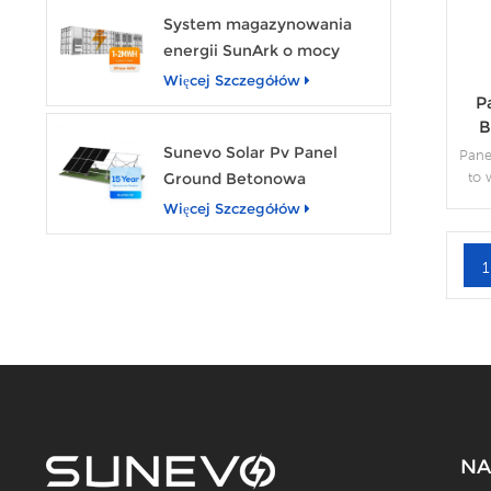
System magazynowania
energii SunArk o mocy
znamionowej 1 MW i
Więcej Szczegółów
P
pojemności 2 MWh
B
7
Sunevo Solar Pv Panel
Pane
to 
Ground Betonowa
pr
konstrukcja systemu
Więcej Szczegółów
wi
montażu w stojaku
s
z
1
wy
NA