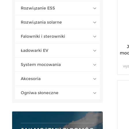
Rozwiązanie ESS
Rozwiązania solarne
Falowniki i sterowniki
Ładowarki EV
mod
System mocowania
wys
maks
Akcesoria
tec
Ogniwa słoneczne
pa
zrów
i ko