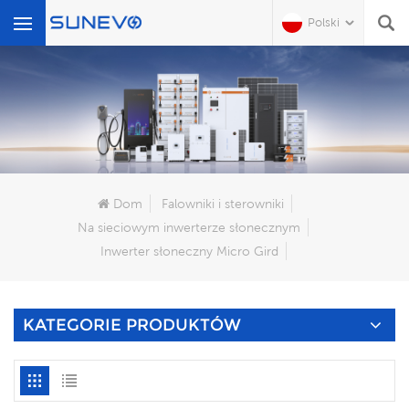
Polski
Czego Szukasz?
Dom
Falowniki i sterowniki
Na sieciowym inwerterze słonecznym
Inwerter słoneczny Micro Gird
KATEGORIE PRODUKTÓW