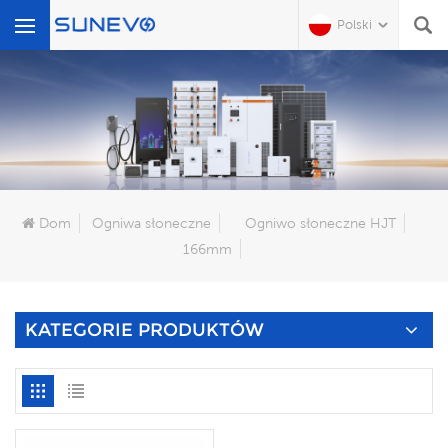
Polski
Czego Szukasz?
Dom
Ogniwa słoneczne
Ogniwo słoneczne HJT
166mm
KATEGORIE PRODUKTÓW