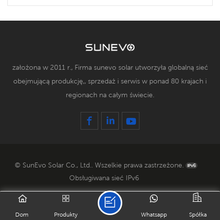
założona w 2011 r., Firma sunevo solar utworzyła globalną sieć
obejmującą produkcję,, sprzedaż i serwis w ponad 80 krajach i
regionach na całym świecie.
© SunEvo Solar Co., Ltd.. Wszelkie prawa zastrzeżone.
Obsługiwana sieć IPv6
Dom
Produkty
Whatsapp
Spółka