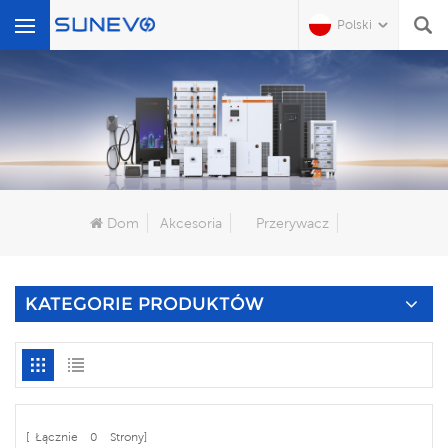
Polski
Czego Szukasz?
Dom
Akcesoria
Przerywacz
KATEGORIE PRODUKTÓW
[ Łącznie
0
Strony]