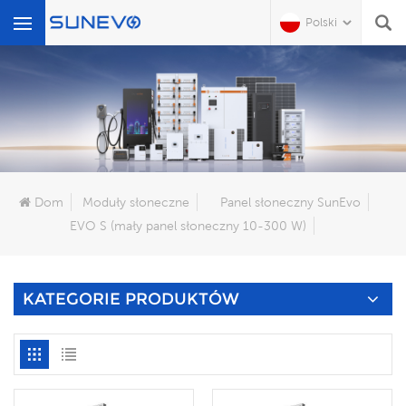
Polski
Czego Szukasz?
Dom
Moduły słoneczne
Panel słoneczny SunEvo
EVO S (mały panel słoneczny 10-300 W)
KATEGORIE PRODUKTÓW