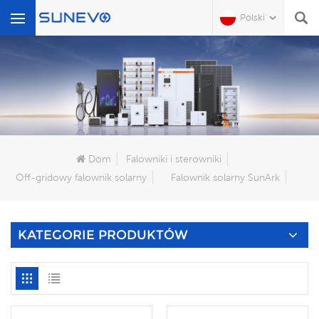
Polski
Czego Szukasz?
Dom
Falowniki i sterowniki
Off-gridowy falownik solarny
Falownik solarny SunArk
KATEGORIE PRODUKTÓW