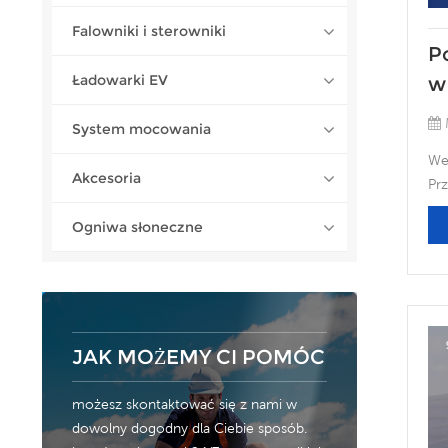
Falowniki i sterowniki
P
Ładowarki EV
w
z
System mocowania
7
We
Akcesoria
Pr
po
Ogniwa słoneczne
co
wyt
sto
st
Bra
zw
JAK MOŻEMY CI POMÓC
GW
na
możesz skontaktować się z nami w
Ag
dowolny dogodny dla Ciebie sposób.