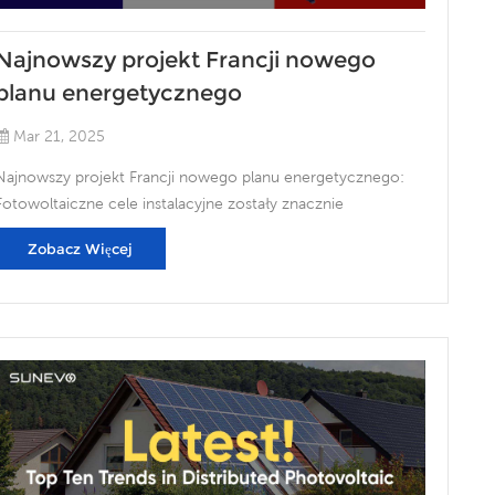
Najnowszy projekt Francji nowego
planu energetycznego
Mar 21, 2025
Najnowszy projekt Francji nowego planu energetycznego:
Fotowoltaiczne cele instalacyjne zostały znacznie
zmniejszone, a produkcja lokalna jest w porządku obrad
Zobacz Więcej
Francuskie Ministerstwo Ekologicznego przejścia
opublikowało ostateczny projekt wieloosobowego planu
energetycznego (PPE3), proponując, że do 2035 r. Krajowy
skumulowany cel pojemności zainstalowanej fotowoltaiki
wynosił 65–90 GW, niższy niż wcześniej planowany cel 75-
100 GW. Zgodnie z najnowszym celem Francja musi
dodawać 4 GW każdego roku przed 2035 r., Aby osiągnąć
cel 65 GW i osiągnąć 90 GW, musi dodawać 7 GW każdego
roku. Francja dodała 3,2 GW instalacji fotowoltaicznej w