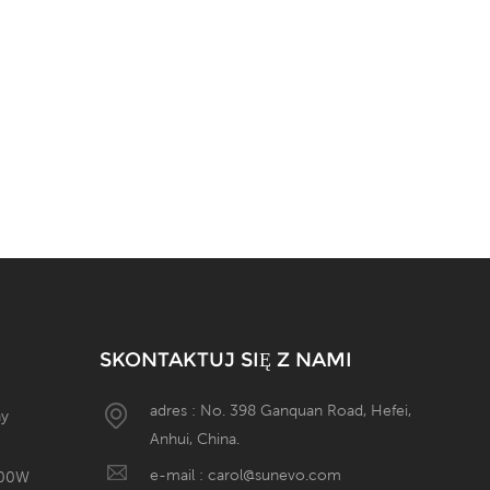
SKONTAKTUJ SIĘ Z NAMI
adres : No. 398 Ganquan Road, Hefei,
ny
Anhui, China.
e-mail :
carol@sunevo.com
600W