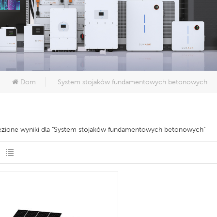
Dom
System stojaków fundamentowych betonowych
lezione wyniki dla "System stojaków fundamentowych betonowych"