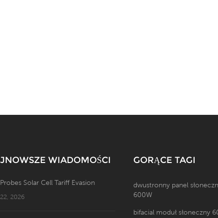
JNOWSZE WIADOMOŚCI
GORĄCE TAGI
 Probes Solar Cell Tariff Evasion
dwustronny panel słonecz
600W
 22, 2026
bifacial moduł słoneczny 