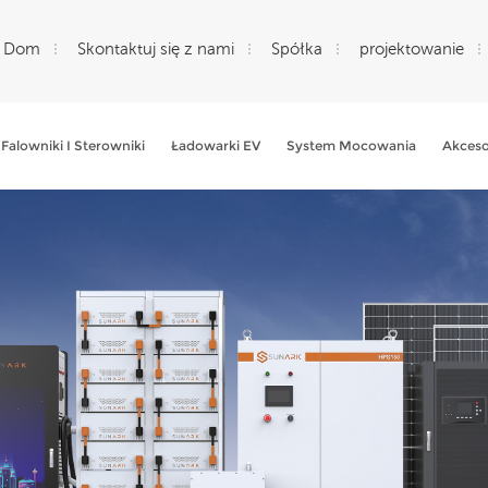
Dom
Skontaktuj się z nami
Spółka
projektowanie
Falowniki I Sterowniki
Ładowarki EV
System Mocowania
Akceso
Czego Szukasz?