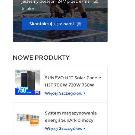
jesteśmy dostępni 24/7 przez e-mail lub
telefon.
Skontaktuj się z nami
NOWE PRODUKTY
SUNEVO HJT Solar Panele
HJT 700W 720W 750W
przezroczysty moduł
Więcej Szczegółów
energii słonecznej
System magazynowania
energii SunArk o mocy
znamionowej 1 MW i
Więcej Szczegółów
pojemności 2 MWh