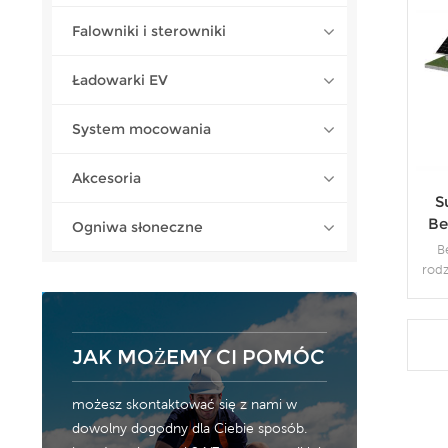
Falowniki i sterowniki
Ładowarki EV
System mocowania
Akcesoria
S
Be
Ogniwa słoneczne
B
rod
fo
powi
JAK MOŻEMY CI POMÓC
możesz skontaktować się z nami w
dowolny dogodny dla Ciebie sposób.