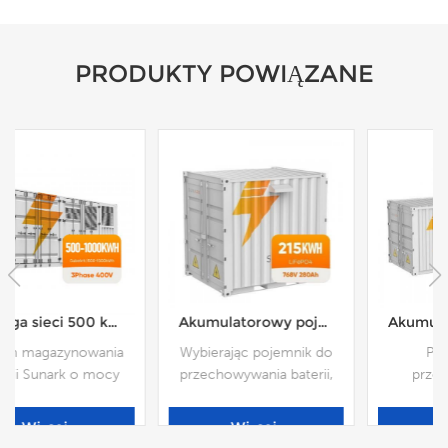
PRODUKTY POWIĄZANE
Akumulatorowy pojemnik do magazynowania energii SunArk o pojemności 215 kWh — wszystko w jednym rozwiązaniu
Akumulatorowy pojemnik do magazynowania energii SunArk 645KWH 768V
Wybierając pojemnik do
Pojemnik do
przechowywania baterii,
przechowywania
należy wziąć pod uwagę
akumulatorów oznacza
takie czynniki, jak typ
konstrukcję lub
Więcej
Więcej
baterii, rozmiar, ilość,
obudowę