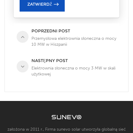
POPRZEDNI POST
Przemysłowa elektrownia słoneczna o mocy
10 MW w Hiszpanii
NASTĘPNY POST
Elektrownia słoneczna o mocy 3 MW w skali
użytkowej
założona w 2011 r., Firma sunevo solar utworzyła globalną sieć