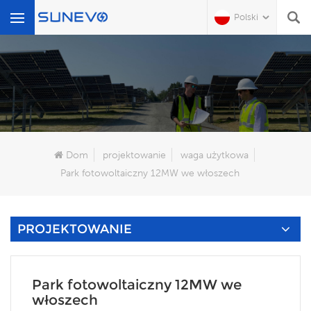
Polski
Czego Szukasz?
Dom
projektowanie
waga użytkowa
Park fotowoltaiczny 12MW we włoszech
PROJEKTOWANIE
Park fotowoltaiczny 12MW we
włoszech